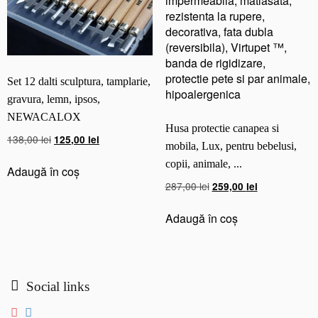
mare
Set 12 dalti sculptura, tamplarie,
gravura, lemn, ipsos,
NEWACALOX
Husa protectie canapea si
Prețul
Prețul
138,00
lei
125,00
lei
mobila, Lux, pentru bebelusi,
inițial
curent
copii, animale, ...
a
este:
Adaugă în coș
Prețul
Prețul
fost:
125,00 lei.
287,00
lei
259,00
lei
inițial
curent
138,00 lei.
a
este:
Adaugă în coș
fost:
259,00 lei.
287,00 lei.
Social links