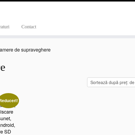
aturi
Contact
amere de supraveghere
re
Reduceri!