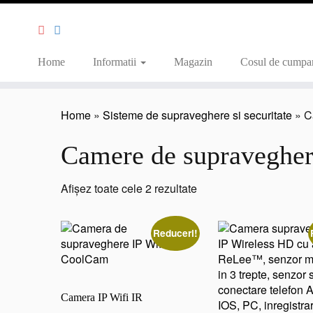
Home
Informatii
Magazin
Cosul de cumpar
Home
»
Sisteme de supraveghere si securitate
»
C
Camere de supraveghe
Sortat
Afișez toate cele 2 rezultate
după
preț:
Reduceri!
de
la
mic
la
Camera IP Wifi IR
mare