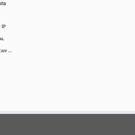
 IP
ma,
re ...
rețul
urent
ste:
97,00 lei.