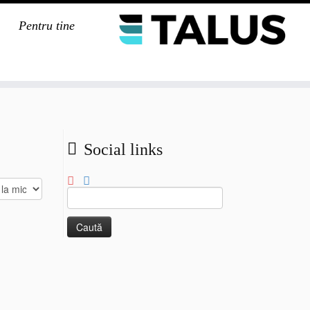
Pentru tine
Social links
Caută
după: