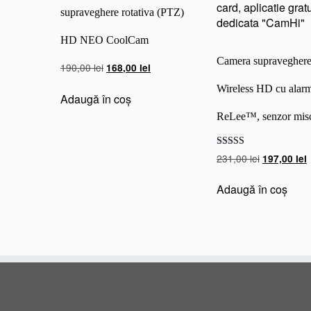
supraveghere rotativa (PTZ)
HD NEO CoolCam
Camera supraveghere
Prețul
Prețul
190,00
lei
168,00
lei
inițial
curent
Wireless HD cu alar
a
este:
Adaugă în coș
fost:
168,00 lei.
ReLee™, senzor misca
190,00 lei.
Evaluat la
Prețul
P
231,00
lei
197,00
lei
5.00
inițial
c
din 5
a
e
Adaugă în coș
fost:
1
231,00 lei.