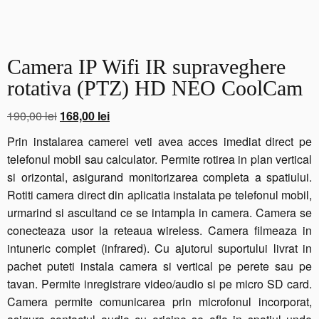
Camera IP Wifi IR supraveghere
rotativa (PTZ) HD NEO CoolCam
Prețul
Prețul
190,00
lei
168,00
lei
inițial
curent
Prin instalarea camerei veti avea acces imediat direct pe
a
este:
telefonul mobil sau calculator. Permite rotirea in plan vertical
fost:
168,00 lei.
si orizontal, asigurand monitorizarea completa a spatiului.
190,00 lei.
Rotiti camera direct din aplicatia instalata pe telefonul mobil,
urmarind si ascultand ce se intampla in camera. Camera se
conecteaza usor la reteaua wireless. Camera filmeaza in
intuneric complet (infrared). Cu ajutorul suportului livrat in
pachet puteti instala camera si vertical pe perete sau pe
tavan. Permite inregistrare video/audio si pe micro SD card.
Camera permite comunicarea prin microfonul incorporat,