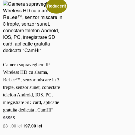
T
Reduceri!
Z)
H
D
N
E
O
C
o
Camera supraveghere IP
o
l
Wireless HD cu alarma,
C
ReLee™, senzor miscare in 3
a
trepte, senzor sunet, conectare
m
telefon Android, IOS, PC,
inregistrare SD card, aplicatie
gratuita dedicata „CamHi”
Evaluat la
Prețul
Prețul
231,00
lei
197,00
lei
5.00
inițial
curent
din 5