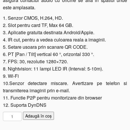
asigura contactul audio cu oricine se afla in spatiul unde
este amplasata.
1. Senzor CMOS, H.264, HD.
2. Slot pentru card TF, Max 64 GB.
3. Aplicatie gratuita destinata Android/Apple.
4. IR cut, pentru a vedea culoarea reala a imaginii.
5. Setare usoara prin scanare QR CODE.
6. PT [Pan / Tilt] vertical 60 °, orizontal 330 °.
7. FPS: 30, rezolutie 1280×720.
8. Nightvision: 11 lampi LED IR (Interval: 5-10m).
9. Wi-Fi
10.Senzor detectare miscare. Avertizare pe telefon si
transmiterea imaginii prin e-mail.
11. Functie P2P pentru monitorizare din browser
12. Suporta DynDNS
C
Adaugă în coș
a
n