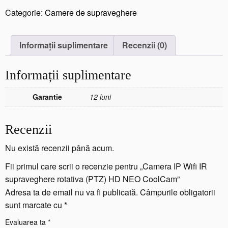
t
Categorie:
Camere de supraveghere
i
t
a
Informații suplimentare
Recenzii (0)
t
e
Informații suplimentare
C
a
m
Garantie
12 luni
e
r
Recenzii
a
I
Nu există recenzii până acum.
P
W
Fii primul care scrii o recenzie pentru „Camera IP Wifi IR
i
supraveghere rotativa (PTZ) HD NEO CoolCam”
f
Adresa ta de email nu va fi publicată.
Câmpurile obligatorii
i
sunt marcate cu
*
I
R
Evaluarea ta
*