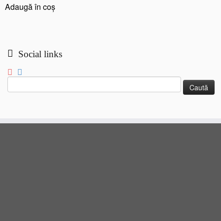
a
este:
Adaugă în coș
fost:
197,00 lei.
231,00 lei.
Social links
Caută
după: