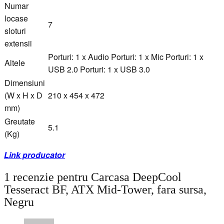
Numar
locase
7
sloturi
extensii
Porturi: 1 x Audio Porturi: 1 x Mic Porturi: 1 x
Altele
USB 2.0 Porturi: 1 x USB 3.0
Dimensiuni
(W x H x D
210 x 454 x 472
mm)
Greutate
5.1
(Kg)
Link producator
1 recenzie pentru
Carcasa DeepCool
Tesseract BF, ATX Mid-Tower, fara sursa,
Negru