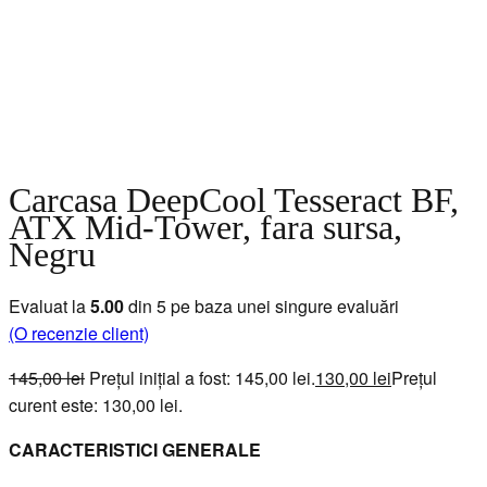
Carcasa DeepCool Tesseract BF,
ATX Mid-Tower, fara sursa,
Negru
Evaluat la
5.00
din 5 pe baza unei singure evaluări
(O recenzie client)
145,00
lei
Prețul inițial a fost: 145,00 lei.
130,00
lei
Prețul
curent este: 130,00 lei.
CARACTERISTICI GENERALE