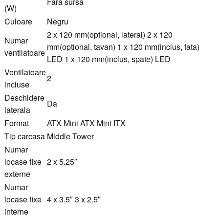
Fara sursa
(W)
Culoare
Negru
2 x 120 mm(optional, lateral) 2 x 120
Numar
mm(optional, tavan) 1 x 120 mm(inclus, fata)
ventilatoare
LED 1 x 120 mm(inclus, spate) LED
Ventilatoare
2
incluse
Deschidere
Da
laterala
Format
ATX Mini ATX Mini ITX
Tip carcasa
Middle Tower
Numar
locase fixe
2 x 5.25″
externe
Numar
locase fixe
4 x 3.5″ 3 x 2.5″
interne