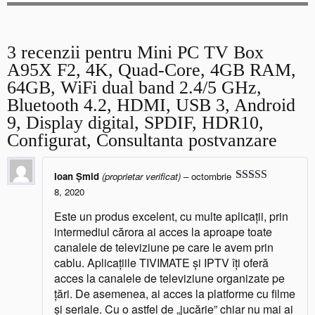
3 recenzii pentru
Mini PC TV Box
A95X F2, 4K, Quad-Core, 4GB RAM,
64GB, WiFi dual band 2.4/5 GHz,
Bluetooth 4.2, HDMI, USB 3, Android
9, Display digital, SPDIF, HDR10,
Configurat, Consultanta postvanzare
Ioan Șmid
(proprietar verificat)
–
octombrie
8, 2020
Evaluat la
5
din 5
Este un produs excelent, cu multe aplicații, prin
intermediul cărora ai acces la aproape toate
canalele de televiziune pe care le avem prin
cablu. Aplicațiile TIVIMATE și IPTV îți oferă
acces la canalele de televiziune organizate pe
țări. De asemenea, ai acces la platforme cu filme
și seriale. Cu o astfel de „jucărie” chiar nu mai ai