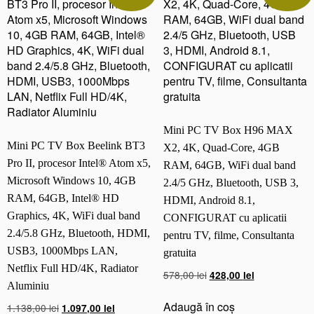
Mini PC TV Box H96 MAX
Mini PC TV Box Beelink BT3
X2, 4K, Quad-Core, 4GB
Pro II, procesor Intel® Atom x5,
RAM, 64GB, WiFi dual band
Microsoft Windows 10, 4GB
2.4/5 GHz, Bluetooth, USB 3,
RAM, 64GB, Intel® HD
HDMI, Android 8.1,
Graphics, 4K, WiFi dual band
CONFIGURAT cu aplicatii
2.4/5.8 GHz, Bluetooth, HDMI,
pentru TV, filme, Consultanta
USB3, 1000Mbps LAN,
gratuita
Netflix Full HD/4K, Radiator
Prețul
Prețul
578,00
lei
428,00
lei
Aluminiu
inițial
curent
a
este:
Adaugă în coș
Prețul
Prețul
1.138,00
lei
1.097,00
lei