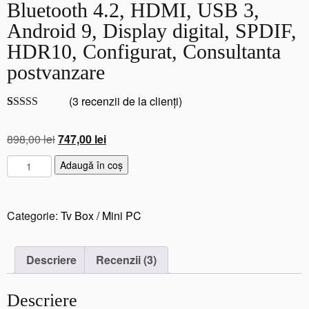
Bluetooth 4.2, HDMI, USB 3,
Android 9, Display digital, SPDIF,
HDR10, Configurat, Consultanta
postvanzare
(
3
recenzii de la clienți)
Evaluat la
3
5.00
din 5 pe
Prețul
Prețul
898,00
lei
747,00
lei
baza a
evaluări de la
inițial
curent
C
clienți
Adaugă în coș
a
este:
a
fost:
747,00 lei.
n
898,00 lei.
t
Categorie:
Tv Box / Mini PC
i
t
a
Descriere
Recenzii (3)
t
e
Descriere
M