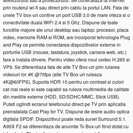
televizorului sau a proiectorului. Se conecteaza la internet
d
prin routerul wi-fi sau direct prin cablu la portul LAN. Fata de
-
unele TV box-uri contine un port USB 3.0 de mare viteza si o
C
conectivitate duala WiFi 2.4 si 5 Ghz. Dispune de toate
o
functiile majore ale unui desktop sau laptop: procesor, placa
r
video, memorie RAM si ROM, are incorporat tehnologia Plug
e,
and Play ce permite conectarea dispozitivelor externe in
4
porturile USB (mouse, tastatura, joystick, camera web, etc.)
G
B
fara a instala drivere. Pentru video ofera noul codec H.265 si
R
VP9. Se diferentiaza fata de alte TV Box-uri prin rularea
A
videouri lor 4K @75fps (alte TV Box uri ruleaza
M,
4K@60FPS). Suporta HDR 10 pentru un contrast si culori
6
cat mai reale si este capabil sa ruleze multimedia de calitate
4
din mediile externe (HDD, SD/SDHC/MMC, Stick USB).
G
Puteti oglindi ecranul telefonului direct pe TV prin aplicatia
B,
W
preinstalata Cast Play for TV. Dispune de iesire audio optica
i
digitala SPDIF. Dispozitivul poate reda sunet Surround 5.1.
F
A95X F2 se diferentiaza de anumite Tv Box-uri fiind dotat cu
i