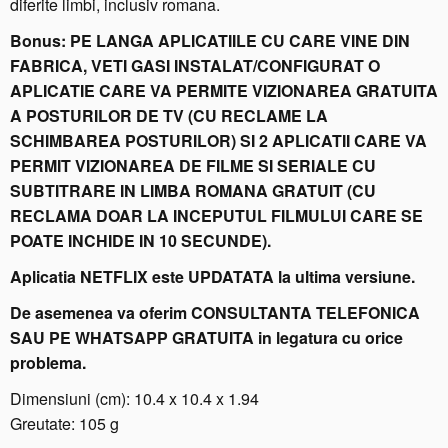
diferite limbi, inclusiv romana.
o
t
Bonus: PE LANGA APLICATIILE CU CARE VINE DIN
h
FABRICA, VETI GASI INSTALAT/CONFIGURAT O
4.
APLICATIE CARE VA PERMITE VIZIONAREA GRATUITA
2,
A POSTURILOR DE TV (CU RECLAME LA
H
D
SCHIMBAREA POSTURILOR) SI 2 APLICATII CARE VA
M
PERMIT VIZIONAREA DE FILME SI SERIALE CU
I,
SUBTITRARE IN LIMBA ROMANA GRATUIT (CU
U
RECLAMA DOAR LA INCEPUTUL FILMULUI CARE SE
S
POATE INCHIDE IN 10 SECUNDE).
B
3,
Aplicatia NETFLIX este UPDATATA la ultima versiune.
A
De asemenea va oferim CONSULTANTA TELEFONICA
n
d
SAU PE WHATSAPP GRATUITA in legatura cu orice
r
problema.
o
Dimensiuni (cm): 10.4 x 10.4 x 1.94
i
Greutate: 105 g
d
9,