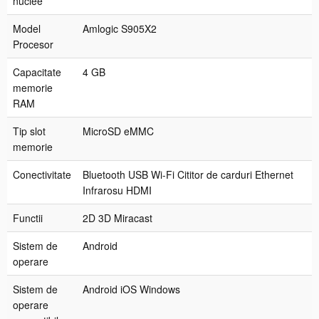
nuclee
D
R
Model
Amlogic S905X2
1
Procesor
0,
C
Capacitate
4 GB
o
memorie
n
RAM
f
Tip slot
MicroSD eMMC
i
memorie
g
u
Conectivitate
Bluetooth USB Wi-Fi Cititor de carduri Ethernet
r
Infrarosu HDMI
a
t,
Functii
2D 3D Miracast
C
o
Sistem de
Android
n
operare
s
Sistem de
Android iOS Windows
u
operare
l