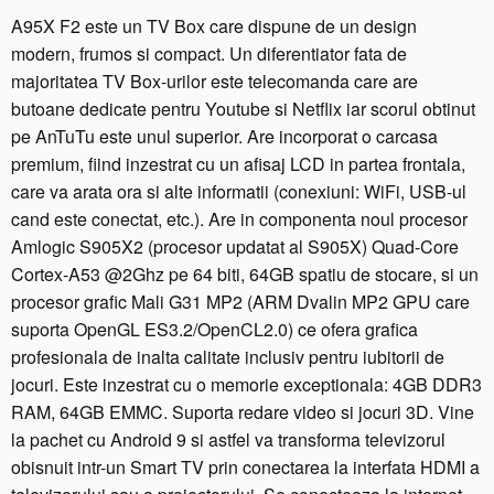
i
A95X F2 este un TV Box care dispune de un design
n
modern, frumos si compact. Un diferentiator fata de
i
majoritatea TV Box-urilor este telecomanda care are
P
C
butoane dedicate pentru Youtube si Netflix iar scorul obtinut
T
pe AnTuTu este unul superior. Are incorporat o carcasa
V
premium, fiind inzestrat cu un afisaj LCD in partea frontala,
B
care va arata ora si alte informatii (conexiuni: WiFi, USB-ul
o
cand este conectat, etc.). Are in componenta noul procesor
x
Amlogic S905X2 (procesor updatat al S905X) Quad-Core
A
Cortex-A53 @2Ghz pe 64 biti, 64GB spatiu de stocare, si un
9
5
procesor grafic Mali G31 MP2 (ARM Dvalin MP2 GPU care
X
suporta OpenGL ES3.2/OpenCL2.0) ce ofera grafica
F
profesionala de inalta calitate inclusiv pentru iubitorii de
2,
jocuri. Este inzestrat cu o memorie exceptionala: 4GB DDR3
4
RAM, 64GB EMMC. Suporta redare video si jocuri 3D. Vine
K,
la pachet cu Android 9 si astfel va transforma televizorul
Q
obisnuit intr-un Smart TV prin conectarea la interfata HDMI a
u
a