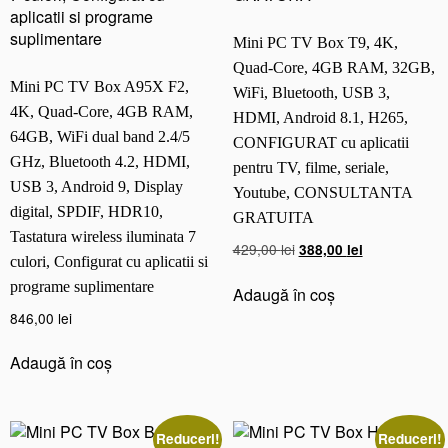
Mini PC TV Box T9, 4K,
Quad-Core, 4GB RAM, 32GB,
Mini PC TV Box A95X F2,
WiFi, Bluetooth, USB 3,
4K, Quad-Core, 4GB RAM,
HDMI, Android 8.1, H265,
64GB, WiFi dual band 2.4/5
CONFIGURAT cu aplicatii
GHz, Bluetooth 4.2, HDMI,
pentru TV, filme, seriale,
USB 3, Android 9, Display
Youtube, CONSULTANTA
digital, SPDIF, HDR10,
GRATUITA
Tastatura wireless iluminata 7
Prețul
Prețul
429,00
lei
388,00
lei
culori, Configurat cu aplicatii si
inițial
curent
programe suplimentare
a
este:
Adaugă în coș
fost:
388,00 lei.
846,00
lei
429,00 lei.
Adaugă în coș
Reduceri!
Reduceri!