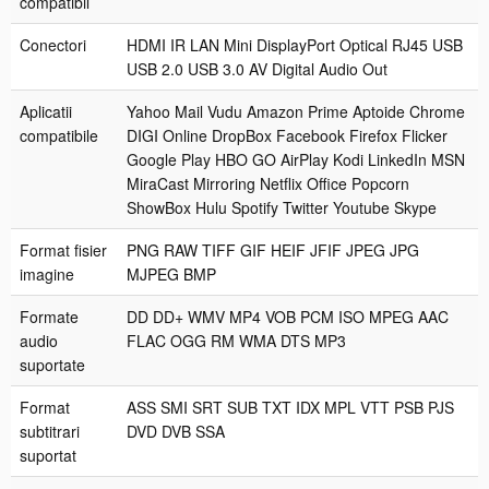
compatibil
t
a
Conectori
HDMI IR LAN Mini DisplayPort Optical RJ45 USB
n
USB 2.0 USB 3.0 AV Digital Audio Out
t
a
Aplicatii
Yahoo Mail Vudu Amazon Prime Aptoide Chrome
p
compatibile
DIGI Online DropBox Facebook Firefox Flicker
o
Google Play HBO GO AirPlay Kodi LinkedIn MSN
s
MiraCast Mirroring Netflix Office Popcorn
t
ShowBox Hulu Spotify Twitter Youtube Skype
v
a
Format fisier
PNG RAW TIFF GIF HEIF JFIF JPEG JPG
n
imagine
MJPEG BMP
z
a
Formate
DD DD+ WMV MP4 VOB PCM ISO MPEG AAC
r
audio
FLAC OGG RM WMA DTS MP3
e
suportate
Format
ASS SMI SRT SUB TXT IDX MPL VTT PSB PJS
subtitrari
DVD DVB SSA
suportat