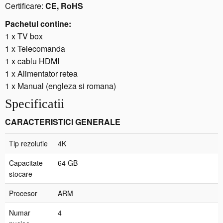
Certificare:
CE, RoHS
D
i
Pachetul contine:
s
1 x TV box
p
1 x Telecomanda
l
1 x cablu HDMI
a
1 x Alimentator retea
y
1 x Manual (engleza si romana)
d
i
Specificatii
g
i
CARACTERISTICI GENERALE
t
a
Tip rezolutie
4K
l,
Capacitate
64 GB
S
stocare
P
D
Procesor
ARM
I
F,
Numar
4
H