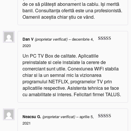
de ce să plătești abonament la cablu. Iși merită
banii. Consultanța oferită este una profesionistă.
Oamenii aceștia chiar știu ce vând.
Dan V
(proprietar verificat)
–
decembrie 4,
2020
Evaluat la
5
din 5
Un PC TV Box de calitate. Aplicatiile
preinstalate si cele instalate la cerere de
comerciant sunt utile. Conexiunea WiFi stabila
chiar si la un semnal mic la vizionarea
programului NETFLIX, programelor TV prin
aplicatiile respective. Asistenta tehnica se face
cu amabilitate si interes. Felicitari firmei TALUS.
Neacsu G.
(proprietar verificat)
–
aprilie 5,
2021
Evaluat la
5
din 5