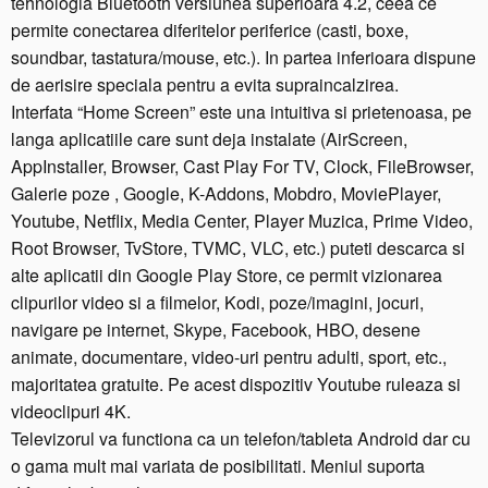
tehnologia Bluetooth versiunea superioara 4.2, ceea ce
d
permite conectarea diferitelor periferice (casti, boxe,
u
soundbar, tastatura/mouse, etc.). In partea inferioara dispune
a
de aerisire speciala pentru a evita supraincalzirea.
l
Interfata “Home Screen” este una intuitiva si prietenoasa, pe
b
a
langa aplicatiile care sunt deja instalate (AirScreen,
n
AppInstaller, Browser, Cast Play For TV, Clock, FileBrowser,
d
Galerie poze , Google, K-Addons, Mobdro, MoviePlayer,
2.
Youtube, Netflix, Media Center, Player Muzica, Prime Video,
4/
Root Browser, TvStore, TVMC, VLC, etc.) puteti descarca si
5
alte aplicatii din Google Play Store, ce permit vizionarea
G
clipurilor video si a filmelor, Kodi, poze/imagini, jocuri,
H
z,
navigare pe internet, Skype, Facebook, HBO, desene
B
animate, documentare, video-uri pentru adulti, sport, etc.,
l
majoritatea gratuite. Pe acest dispozitiv Youtube ruleaza si
u
videoclipuri 4K.
e
Televizorul va functiona ca un telefon/tableta Android dar cu
t
o gama mult mai variata de posibilitati. Meniul suporta
o