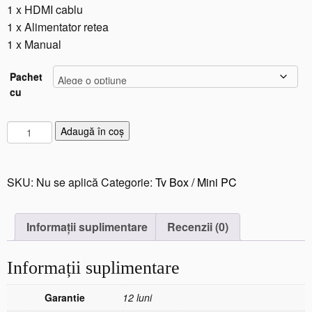
1 x HDMI cablu
1 x Alimentator retea
1 x Manual
Pachet
cu
C
Adaugă în coș
a
n
t
SKU:
Nu se aplică
Categorie:
Tv Box / Mini PC
i
t
a
Informații suplimentare
Recenzii (0)
t
e
Informații suplimentare
M
i
n
Garantie
12 luni