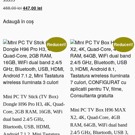
429,00 lei.
t
Evaluat la
Prețul
Prețul
488,00
lei
447,00
lei
5.00
h,
inițial
curent
din 5
U
a
este:
Adaugă în coș
S
fost:
447,00 lei.
B
488,00 lei.
3,
Reduceri!
Reduceri!
H
D
M
I,
A
n
d
r
Mini PC TV Stick (TV Box)
o
Dongle H96 Pro H3, 4K, Quad-
i
Mini PC TV Box H96 MAX
d
Core, 2GB RAM, 16GB, WiFi
X2, 4K, Quad-Core, 4GB
7.
dual band 2.4/5 GHz,
1,
RAM, 64GB, WiFi dual band
Bluetooth, USB, HDMI,
C
2.4/5 GHz, Bluetooth, USB 3,
Android 7.1.2, Mini Tastatura