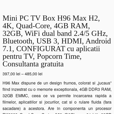
Mini PC TV Box H96 Max H2,
4K, Quad-Core, 4GB RAM,
32GB, WiFi dual band 2.4/5 GHz,
Bluetooth, USB 3, HDMI, Android
7.1, CONFIGURAT cu aplicatii
pentru TV, Popcorn Time,
Consultanta gratuita
Interval
397,00
lei
–
485,00
lei
de
H96 Max dispune de un design frumos, colorat si „jucaus”
prețuri:
fiind inzestrat cu o memorie exceptionala, 4GB DDR3 RAM,
397,00 lei
32GB EMMC, ceea ce va permite incarcarea rapida a
până
filmelor, aplicatiilor si jocurilor, cat si o rulare fluida (fara
la
sacadare) a acestora. Are in componenta un procesor
485,00 lei