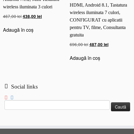
O
HDMI, Android 8.1, Tastatura
wireless iluminata 3 culori
N
wireless iluminata 7 culori,
Prețul
Prețul
467,00
lei
438,00
lei
F
CONFIGURAT cu aplicatii
inițial
curent
I
pentru TV, filme, Consultanta
a
este:
Adaugă în coș
G
gratuita
fost:
438,00 lei.
U
467,00 lei.
R
Prețul
Prețul
696,00
lei
487,00
lei
A
inițial
curent
T
a
este:
Adaugă în coș
c
fost:
487,00 lei.
u
696,00 lei.
a
p
Social links
l
i
c
Caută
a
după:
t
i
i