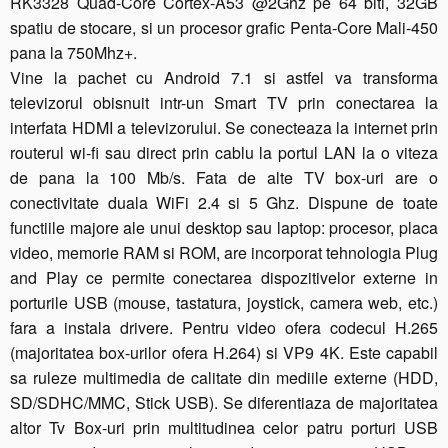
RK3328 Quad-Core Cortex-A53 @2Ghz pe 64 biti, 32GB
spatiu de stocare, si un procesor grafic Penta-Core Mali-450
pana la 750Mhz+.
Vine la pachet cu Android 7.1 si astfel va transforma
televizorul obisnuit intr-un Smart TV prin conectarea la
interfata HDMI a televizorului. Se conecteaza la internet prin
routerul wi-fi sau direct prin cablu la portul LAN la o viteza
de pana la 100 Mb/s. Fata de alte TV box-uri are o
conectivitate duala WiFi 2.4 si 5 Ghz. Dispune de toate
functiile majore ale unui desktop sau laptop: procesor, placa
video, memorie RAM si ROM, are incorporat tehnologia Plug
and Play ce permite conectarea dispozitivelor externe in
porturile USB (mouse, tastatura, joystick, camera web, etc.)
fara a instala drivere. Pentru video ofera codecul H.265
(majoritatea box-urilor ofera H.264) si VP9 4K. Este capabil
sa ruleze multimedia de calitate din mediile externe (HDD,
SD/SDHC/MMC, Stick USB). Se diferentiaza de majoritatea
altor Tv Box-uri prin multitudinea celor patru porturi USB