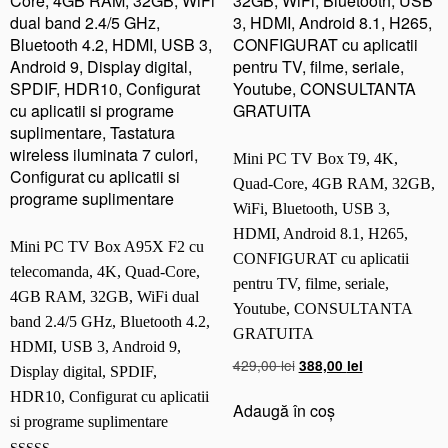
d
u
a
l
b
a
n
Mini PC TV Box T9, 4K,
d
2.
Quad-Core, 4GB RAM, 32GB,
4/
WiFi, Bluetooth, USB 3,
5
HDMI, Android 8.1, H265,
Mini PC TV Box A95X F2 cu
G
CONFIGURAT cu aplicatii
H
telecomanda, 4K, Quad-Core,
pentru TV, filme, seriale,
z,
4GB RAM, 32GB, WiFi dual
Youtube, CONSULTANTA
B
band 2.4/5 GHz, Bluetooth 4.2,
GRATUITA
l
HDMI, USB 3, Android 9,
u
Prețul
Prețul
429,00
lei
388,00
lei
Display digital, SPDIF,
e
inițial
curent
HDR10, Configurat cu aplicatii
t
a
este:
Adaugă în coș
si programe suplimentare
o
fost:
388,00 lei.
o