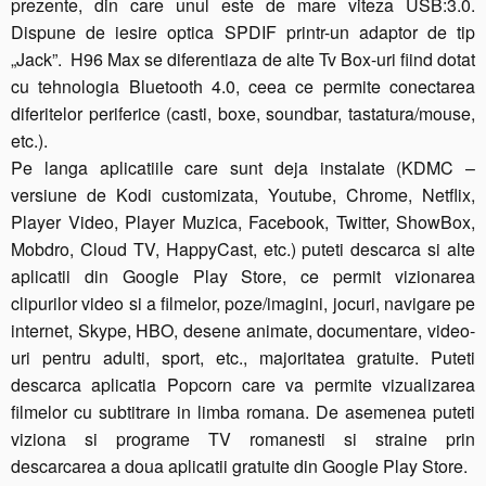
prezente, din care unul este de mare viteza USB:3.0.
Dispune de iesire optica SPDIF printr-un adaptor de tip
„Jack”. H96 Max se diferentiaza de alte Tv Box-uri fiind dotat
cu tehnologia Bluetooth 4.0, ceea ce permite conectarea
diferitelor periferice (casti, boxe, soundbar, tastatura/mouse,
etc.).
Pe langa aplicatiile care sunt deja instalate (KDMC –
versiune de Kodi customizata, Youtube, Chrome, Netflix,
Player Video, Player Muzica, Facebook, Twitter, ShowBox,
Mobdro, Cloud TV, HappyCast, etc.) puteti descarca si alte
aplicatii din Google Play Store, ce permit vizionarea
clipurilor video si a filmelor, poze/imagini, jocuri, navigare pe
internet, Skype, HBO, desene animate, documentare, video-
uri pentru adulti, sport, etc., majoritatea gratuite. Puteti
descarca aplicatia Popcorn care va permite vizualizarea
filmelor cu subtitrare in limba romana. De asemenea puteti
viziona si programe TV romanesti si straine prin
descarcarea a doua aplicatii gratuite din Google Play Store.