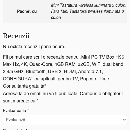
i
Mini Tastatura wireless iluminata 3 culori,
P
Pachet cu
Fara Mini Tastatura wireless iluminata 3
C
culori
T
V
B
Recenzii
o
x
Nu există recenzii până acum.
H
Fii primul care scrii o recenzie pentru „Mini PC TV Box H96
9
Max H2, 4K, Quad-Core, 4GB RAM, 32GB, WiFi dual band
6
M
2.4/5 GHz, Bluetooth, USB 3, HDMI, Android 7.1,
a
CONFIGURAT cu aplicatii pentru TV, Popcorn Time,
x
Consultanta gratuita”
H
Adresa ta de email nu va fi publicată.
Câmpurile obligatorii
2,
sunt marcate cu
*
4
K,
Evaluarea ta
*
Q
u
a