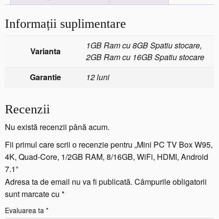
t
e
Informații suplimentare
M
i
n
1GB Ram cu 8GB Spatiu stocare,
Varianta
i
2GB Ram cu 16GB Spatiu stocare
P
C
Garantie
12 luni
T
V
Recenzii
B
o
Nu există recenzii până acum.
x
W
Fii primul care scrii o recenzie pentru „Mini PC TV Box W95,
9
4K, Quad-Core, 1/2GB RAM, 8/16GB, WiFi, HDMI, Android
5,
7.1”
4
Adresa ta de email nu va fi publicată.
Câmpurile obligatorii
K,
sunt marcate cu
*
Q
u
Evaluarea ta
*
a