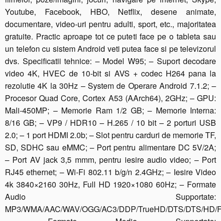
Youtube, Facebook, HBO, Netflix, desene animate,
documentare, video-uri pentru adulti, sport, etc., majoritatea
gratuite. Practic aproape tot ce puteti face pe o tableta sau
un telefon cu sistem Android veti putea face si pe televizorul
dvs. Specificatii tehnice: – Model W95; – Suport decodare
video 4K, HVEC de 10-bit si AVS + codec H264 pana la
rezolutie 4K la 30Hz – System de Operare Android 7.1.2; –
Procesor Quad Core, Cortex A53 (AArch64), 2GHz; – GPU:
Mali-450MP; – Memorie Ram 1/2 GB; – Memorie Interna:
8/16 GB; – VP9 / HDR10 – H.265 / 10 bit – 2 porturi USB
2.0; – 1 port HDMI 2.0b; – Slot pentru carduri de memorie TF,
SD, SDHC sau eMMC; – Port pentru alimentare DC 5V/2A;
– Port AV jack 3,5 mmm, pentru iesire audio video; – Port
RJ45 ethernet; – Wi-Fi 802.11 b/g/n 2.4GHz; – Iesire Video
4k 3840×2160 30Hz, Full HD 1920×1080 60Hz; – Formate
Audio Supportate:
MP3/WMA/AAC/WAV/OGG/AC3/DDP/TrueHD/DTS/DTS/HD/F