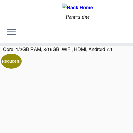
Pentru tine
Home
»
Tv Box / Mini PC
»
Mini PC TV Box W95, 4K, Quad-
Core, 1/2GB RAM, 8/16GB, WiFi, HDMI, Android 7.1
Reduceri!