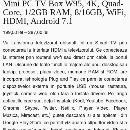
Mini PC TV Box W95, 4K, Quad-
Core, 1/2GB RAM, 8/16GB, WiFi,
HDMI, Android 7.1
Interval
199,00
lei
–
287,00
lei
de
Va transforma televizorul obisnuit intr-un Smart TV prin
prețuri:
conectarea la interfata HDMI a televizorului. Se conecteaza
199,00 lei
la internet prin routerul wi-fi sau direct prin cablu la portul
până
LAN. Dispune de toate functiile majore ale unui desktop sau
la
laptop: procesor, placa video, memorie RAM si ROM, are
287,00 lei
incorporat tehnologia Plug and Play ce permite conectarea
dispozitivelor externe in porturile USB (mouse, tastatura,
joystick, camera web, etc.) fara a instala drivere. Pe langa
aplicatiile care sunt deja instalate (Kodi, Youtube, Facebook,
Chrome, Skype, Twitter, Netflix, Player Video, Player
Muzica, Miracast, etc.) puteti descarca si alte aplicatii din
Google Play Store, ce permit vizionarea clipurilor video si a
filmelor, poze/imagini, jocuri, navigare pe internet, Skype,