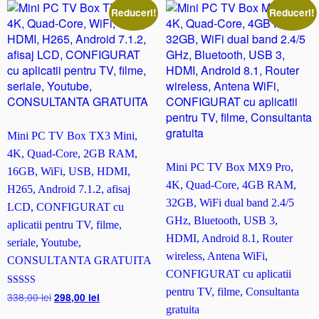
F
Reduceri!
Reduceri!
i,
H
D
M
I,
A
n
d
Mini PC TV Box TX3 Mini,
r
4K, Quad-Core, 2GB RAM,
o
Mini PC TV Box MX9 Pro,
16GB, WiFi, USB, HDMI,
i
4K, Quad-Core, 4GB RAM,
H265, Android 7.1.2, afisaj
d
32GB, WiFi dual band 2.4/5
LCD, CONFIGURAT cu
7.
GHz, Bluetooth, USB 3,
1
aplicatii pentru TV, filme,
HDMI, Android 8.1, Router
seriale, Youtube,
wireless, Antena WiFi,
CONSULTANTA GRATUITA
CONFIGURAT cu aplicatii
pentru TV, filme, Consultanta
Evaluat la
Prețul
Prețul
338,00
lei
298,00
lei
5.00
gratuita
inițial
curent
din 5