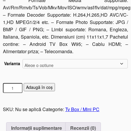
– Formate Media Supportate:
Avi/Rm/Rmvb/Ts/Vob/Mkv/Mov/ISO/wmv/asf/flv/dat/mpg/mpeg
– Formate Decoder Supportate: H.264,H.265,HD AVC/VC-
1,HD MPEG1/2/4 etc. – Formate Photo Supportate: JPG /
BMP / GIF / PNG; – Limbi suportate: Romana, Engleza,
Italiana, Spaniola, etc. Dimensiuni (cm) 11x11x1,7 Pachetul
contine: – Android TV Box W95; – Cablu HDMI; –
Alimentator priza; – Telecomanda.
Varianta
C
Adaugă în coș
a
n
t
SKU:
Nu se aplică
Categorie:
Tv Box / Mini PC
i
t
a
Informații suplimentare
Recenzii (0)