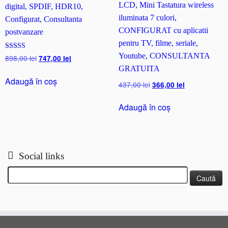
LCD, Mini Tastatura wireless
digital, SPDIF, HDR10,
iluminata 7 culori,
Configurat, Consultanta
CONFIGURAT cu aplicatii
postvanzare
pentru TV, filme, seriale,
Youtube, CONSULTANTA
Evaluat la
Prețul
Prețul
898,00
lei
747,00
lei
5.00
inițial
curent
GRATUITA
din 5
a
este:
Adaugă în coș
Prețul
Prețul
437,00
lei
366,00
lei
fost:
747,00 lei.
inițial
curent
898,00 lei.
a
este:
Adaugă în coș
fost:
366,00 lei.
437,00 lei.
Social links
Caută
după: