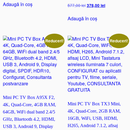
a
este:
Adaugă în coș
Prețul
Prețul
577,00
lei
378,00
lei
fost:
298,00 lei.
inițial
curent
338,00 lei.
a
este:
Adaugă în coș
fost:
378,00 lei.
577,00 lei.
Reduceri!
Reduceri!
Mini PC TV Box A95X F2,
Mini PC TV Box TX3 Mini,
4K, Quad-Core, 4GB RAM,
4K, Quad-Core, 2GB RAM,
64GB, WiFi dual band 2.4/5
16GB, WiFi, USB, HDMI,
GHz, Bluetooth 4.2, HDMI,
H265, Android 7.1.2, afisaj
USB 3, Android 9, Display