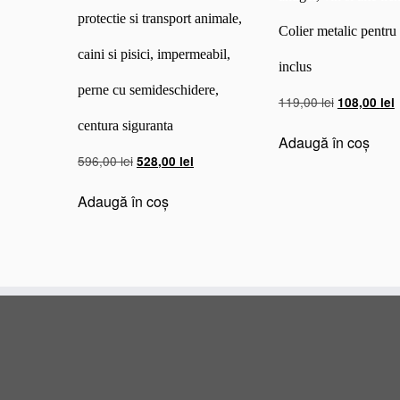
protectie si transport animale,
Colier metalic pentru
caini si pisici, impermeabil,
inclus
perne cu semideschidere,
Prețul
P
119,00
lei
108,00
lei
inițial
c
centura siguranta
a
e
Adaugă în coș
Prețul
Prețul
fost:
1
596,00
lei
528,00
lei
inițial
curent
119,00 lei.
a
este:
Adaugă în coș
fost:
528,00 lei.
596,00 lei.