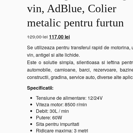
vin, AdBlue, Colier
metalic pentru furtun
Prețul
Prețul
129,00
lei
117,00
lei
inițial
curent
Se utilizeaza pentru transferul rapid de motorina, u
a
este:
vin, antigel si alte lichide.
fost:
117,00 lei.
Este o solutie simpla, silentioasa si ieftina pent
129,00 lei.
automobile, camioane, barci, rezervoare, bazine
constructii, gradina, service auto, diverse alte aplica
Specificatii:
Tensiune de alimentare: 12/24V
Viteza motor: 8500 r/min
Debit: 30L / min
Putere: 60W
Sita pentru impuritati
Ridicare maxima: 3 metri