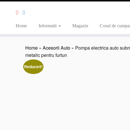
Home
Informatii
Magazin
Cosul de cumpar
Home
»
Acesorii Auto
»
Pompa electrica auto submer
metalic pentru furtun
Reduceri!