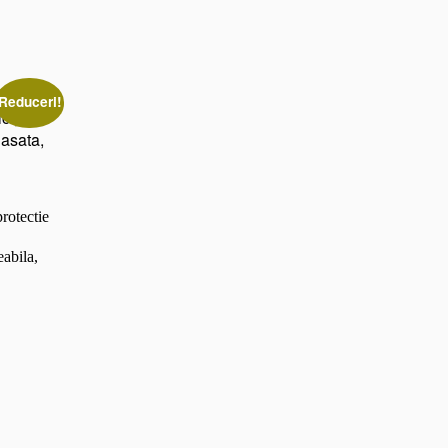
Reduceri!
rotectie
eabila,
Prețul
curent
este:
168,00 lei.