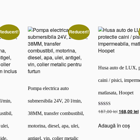
/
2
4
V
3
Reduceri!
Reduceri!
0
l/
m
i
n,
Husa auto de LUX, p
5
1
caini / pisici, imperm
M
Pompa electrica auto
M,
matlasata, Hoopet
t
l/min,
submersibila 24V, 20 l/min,
r
a
Evaluat la
Prețul
187,00
lei
168,00
lei
stibil,
38MM, transfer combustibil,
5.00
n
inițial
din 5
s
a
Adaugă în coș
ulei,
motorina, diesel, apa, ulei,
f
fost:
e
187,00 lei.
hide,
antigel, vin, colier metalic