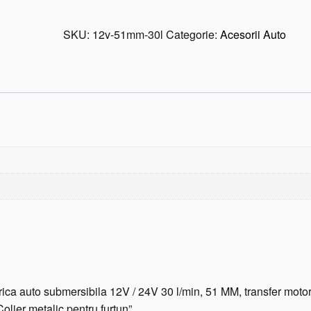
n
t
SKU:
12v-51mm-30l
Categorie:
Acesorii Auto
i
t
a
t
e
P
o
m
p
a
e
l
e
c
t
r
i
trica auto submersibila 12V / 24V 30 l/min, 51 MM, transfer motor
c
Colier metalic pentru furtun”