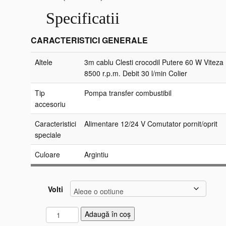
Specificatii
CARACTERISTICI GENERALE
Altele
3m cablu Clesti crocodil Putere 60 W Vitez
8500 r.p.m. Debit 30 l/min Colier
Tip
Pompa transfer combustibil
accesoriu
Caracteristici
Alimentare 12/24 V Comutator pornit/oprit
speciale
Culoare
Argintiu
Volti
C
Adaugă în coș
a