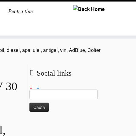
Pentru tine
 diesel, apa, ulei, antigel, vin, AdBlue, Colier
Social links
V 30
Caută
după:
l,