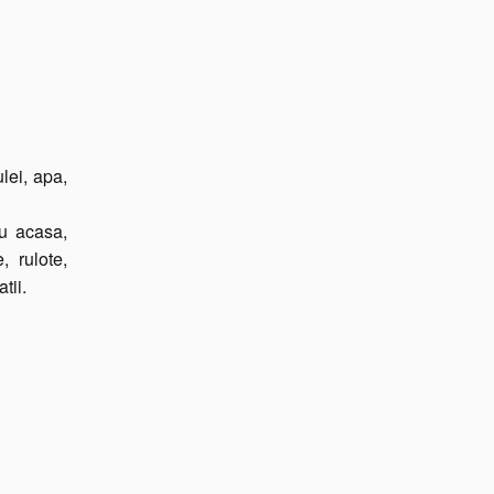
lei, apa,
ru acasa,
, rulote,
tii.