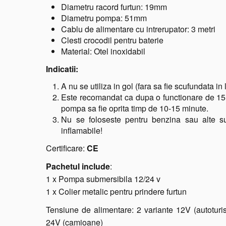
Diametru racord furtun: 19mm
Diametru pompa: 51mm
Cablu de alimentare cu intrerupator: 3 metri
Clesti crocodil pentru baterie
Material: Otel inoxidabil
Indicatii:
A nu se utiliza in gol (fara sa fie scufundata in l
Este recomandat ca dupa o functionare de 15
pompa sa fie oprita timp de 10-15 minute.
Nu se foloseste pentru benzina sau alte s
inflamabile!
Certificare:
CE
Pachetul include
:
1 x Pompa submersibila 12/24 v
1 x Colier metalic pentru prindere furtun
Tensiune de alimentare: 2 variante 12V (autotur
24V (camioane)