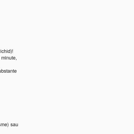
ichid)!
 minute,
ubstante
isme) sau