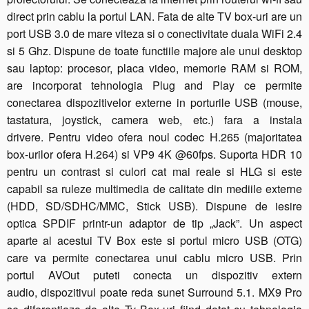
direct prin cablu la portul LAN. Fata de alte TV box-uri are un
port USB 3.0 de mare viteza si o conectivitate duala WiFi 2.4
si 5 Ghz. Dispune de toate functiile majore ale unui desktop
sau laptop: procesor, placa video, memorie RAM si ROM,
are incorporat tehnologia Plug and Play ce permite
conectarea dispozitivelor externe in porturile USB (mouse,
tastatura, joystick, camera web, etc.) fara a instala
drivere. Pentru video ofera noul codec H.265 (majoritatea
box-urilor ofera H.264) si VP9 4K @60fps. Suporta HDR 10
pentru un contrast si culori cat mai reale si HLG si este
capabil sa ruleze multimedia de calitate din mediile externe
(HDD, SD/SDHC/MMC, Stick USB). Dispune de iesire
optica SPDIF printr-un adaptor de tip „Jack”. Un aspect
aparte al acestui TV Box este si portul micro USB (OTG)
care va permite conectarea unui cablu micro USB. Prin
portul AVOut puteti conecta un dispozitiv extern
audio, dispozitivul poate reda sunet Surround 5.1. MX9 Pro