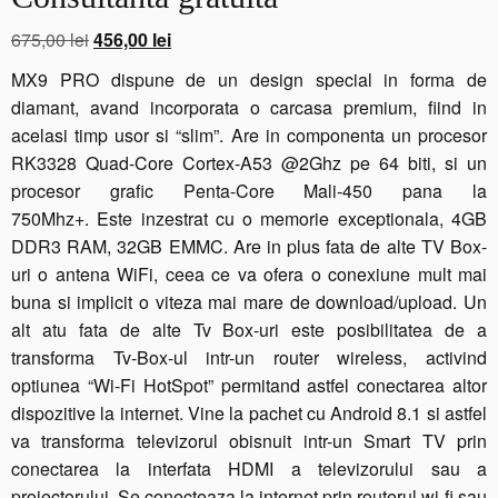
Prețul
Prețul
675,00
lei
456,00
lei
inițial
curent
MX9 PRO dispune de un design special in forma de
a
este:
diamant, avand incorporata o carcasa premium, fiind in
fost:
456,00 lei.
acelasi timp usor si “slim”. Are in componenta un procesor
675,00 lei.
RK3328 Quad-Core Cortex-A53 @2Ghz pe 64 biti, si un
procesor grafic Penta-Core Mali-450 pana la
750Mhz+. Este inzestrat cu o memorie exceptionala, 4GB
DDR3 RAM, 32GB EMMC. Are in plus fata de alte TV Box-
uri o antena WiFi, ceea ce va ofera o conexiune mult mai
buna si implicit o viteza mai mare de download/upload. Un
alt atu fata de alte Tv Box-uri este posibilitatea de a
transforma Tv-Box-ul intr-un router wireless, activind
optiunea “Wi-Fi HotSpot” permitand astfel conectarea altor
dispozitive la internet. Vine la pachet cu Android 8.1 si astfel
va transforma televizorul obisnuit intr-un Smart TV prin
conectarea la interfata HDMI a televizorului sau a
proiectorului. Se conecteaza la internet prin routerul wi-fi sau