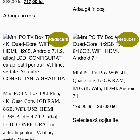
Prețul
Prețul
898,00
lei
inițial
curent
747,00
lei
e
5.00
inițial
curent
a
este:
Adaugă în coș
din 5
t
a
este:
Adaugă în coș
fost:
388,00 lei.
o
fost:
747,00 lei.
429,00 lei.
o
898,00 lei.
t
h,
Reduceri!
Reduceri!
U
S
B
3,
H
Mini PC TV Box W95, 4K,
D
Quad-Core, 1/2GB RAM,
M
8/16GB, WiFi, HDMI, Android
I,
Mini PC TV Box TX3 Mini,
7.1
A
4K, Quad-Core, 1GB RAM,
Interval
n
199,00
lei
–
287,00
lei
8GB, WiFi, USB, HDMI,
de
d
Acest
H265, Android 7.1.2, afisaj
Selectează opțiunile
prețuri:
r
produs
LCD, CONFIGURAT cu
199,00 lei
o
are
aplicatii pentru TV, filme,
până
i
mai