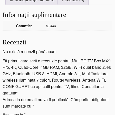
t
e
Informații suplimentare
M
i
n
Garantie:
12 luni
i
P
Recenzii
C
T
Nu există recenzii până acum.
V
B
Fii primul care scrii o recenzie pentru „Mini PC TV Box MX9
o
Pro, 4K, Quad-Core, 4GB RAM, 32GB, WiFi dual band 2.4/5
x
GHz, Bluetooth, USB 3, HDMI, Android 8.1, Mini Tastatura
M
wireless iluminata 7 culori, Router wireless, Antena WiFi,
X
CONFIGURAT cu aplicatii pentru TV, filme, Consultanta
9
gratuita”
P
r
Adresa ta de email nu va fi publicată.
Câmpurile obligatorii
o,
sunt marcate cu
*
4
Evaluarea ta
*