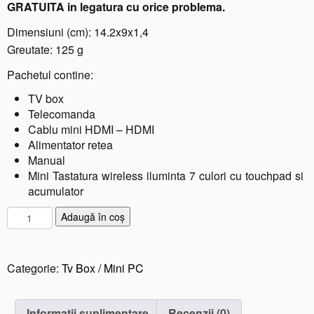
GRATUITA in legatura cu orice problema.
Dimensiuni (cm): 14.2x9x1,4
Greutate: 125 g
Pachetul contine:
TV box
Telecomanda
Cablu mini HDMI – HDMI
Alimentator retea
Manual
Mini Tastatura wireless iluminta 7 culori cu touchpad si
acumulator
C
Adaugă în coș
a
n
t
Categorie:
Tv Box / Mini PC
i
t
a
Informații suplimentare
Recenzii (0)