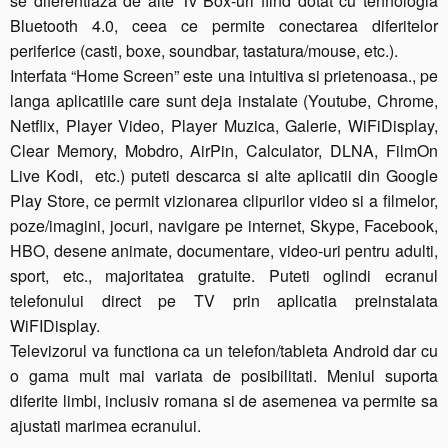
se diferentiaza de alte Tv Box-uri fiind dotat cu tehnologia
Bluetooth 4.0, ceea ce permite conectarea diferitelor
periferice (casti, boxe, soundbar, tastatura/mouse, etc.).
Interfata “Home Screen” este una intuitiva si prietenoasa., pe
langa aplicatiile care sunt deja instalate (Youtube, Chrome,
Netflix, Player Video, Player Muzica, Galerie, WiFiDisplay,
Clear Memory, Mobdro, AirPin, Calculator, DLNA, FilmOn
Live Kodi, etc.) puteti descarca si alte aplicatii din Google
Play Store, ce permit vizionarea clipurilor video si a filmelor,
poze/imagini, jocuri, navigare pe internet, Skype, Facebook,
HBO, desene animate, documentare, video-uri pentru adulti,
sport, etc., majoritatea gratuite. Puteti oglindi ecranul
telefonului direct pe TV prin aplicatia preinstalata
WiFIDisplay.
Televizorul va functiona ca un telefon/tableta Android dar cu
o gama mult mai variata de posibilitati. Meniul suporta
diferite limbi, inclusiv romana si de asemenea va permite sa
ajustati marimea ecranului.