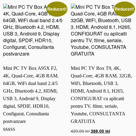
i
Reduceri!
Reduceri!
F
i
d
u
a
l
b
a
n
Mini PC TV Box A95X F2,
Mini PC TV Box T9, 4K,
d
4K, Quad-Core, 4GB RAM,
Quad-Core, 4GB RAM, 32GB,
2.
64GB, WiFi dual band 2.4/5
WiFi, Bluetooth, USB 3,
4/
GHz, Bluetooth 4.2, HDMI,
HDMI, Android 8.1, H265,
5
G
USB 3, Android 9, Display
CONFIGURAT cu aplicatii
H
digital, SPDIF, HDR10,
pentru TV, filme, seriale,
z,
Configurat, Consultanta
Youtube, CONSULTANTA
B
postvanzare
GRATUITA
l
Prețul
Prețul
429,00
lei
388,00
lei
u
Evaluat la